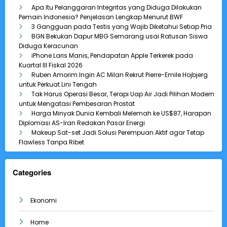
Apa Itu Pelanggaran Integritas yang Diduga Dilakukan
Pemain Indonesia? Penjelasan Lengkap Menurut BWF
3 Gangguan pada Testis yang Wajib Diketahui Setiap Pria
BGN Bekukan Dapur MBG Semarang usai Ratusan Siswa
Diduga Keracunan
iPhone Laris Manis, Pendapatan Apple Terkerek pada
Kuartal III Fiskal 2026
Ruben Amorim Ingin AC Milan Rekrut Pierre-Emile Hojbjerg
untuk Perkuat Lini Tengah
Tak Harus Operasi Besar, Terapi Uap Air Jadi Pilihan Modern
untuk Mengatasi Pembesaran Prostat
Harga Minyak Dunia Kembali Melemah ke US$87, Harapan
Diplomasi AS-Iran Redakan Pasar Energi
Makeup Sat-set Jadi Solusi Perempuan Aktif agar Tetap
Flawless Tanpa Ribet
Categories
Ekonomi
Home