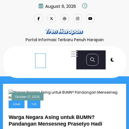
Skip
August 6, 2026
to
content
Portal Informasi Terbaru Penuh Harapan
Home
Mensesneg
October 17, 2025
HOME
TIPS
Warga Negara Asing untuk BUMN?
Pandangan Mensesneg Prasetyo Hadi