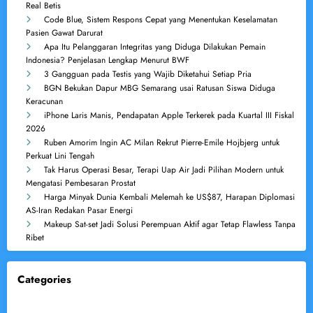
Real Betis
Code Blue, Sistem Respons Cepat yang Menentukan Keselamatan
Pasien Gawat Darurat
Apa Itu Pelanggaran Integritas yang Diduga Dilakukan Pemain
Indonesia? Penjelasan Lengkap Menurut BWF
3 Gangguan pada Testis yang Wajib Diketahui Setiap Pria
BGN Bekukan Dapur MBG Semarang usai Ratusan Siswa Diduga
Keracunan
iPhone Laris Manis, Pendapatan Apple Terkerek pada Kuartal III Fiskal
2026
Ruben Amorim Ingin AC Milan Rekrut Pierre-Emile Hojbjerg untuk
Perkuat Lini Tengah
Tak Harus Operasi Besar, Terapi Uap Air Jadi Pilihan Modern untuk
Mengatasi Pembesaran Prostat
Harga Minyak Dunia Kembali Melemah ke US$87, Harapan Diplomasi
AS-Iran Redakan Pasar Energi
Makeup Sat-set Jadi Solusi Perempuan Aktif agar Tetap Flawless Tanpa
Ribet
Categories