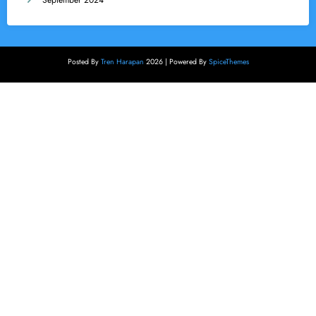
September 2024
Posted By
Tren Harapan
2026 | Powered By
SpiceThemes