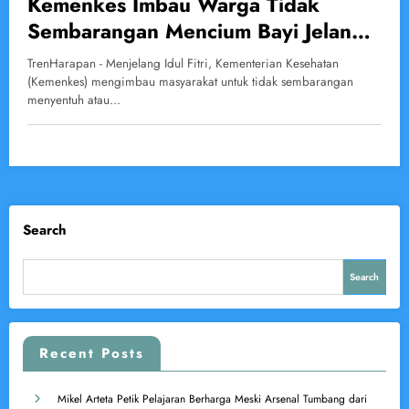
Kemenkes Imbau Warga Tidak
Sembarangan Mencium Bayi Jelang
Lebaran untuk Cegah Penularan
TrenHarapan - Menjelang Idul Fitri, Kementerian Kesehatan
Penyakit
(Kemenkes) mengimbau masyarakat untuk tidak sembarangan
menyentuh atau…
Search
Search
Recent Posts
Mikel Arteta Petik Pelajaran Berharga Meski Arsenal Tumbang dari