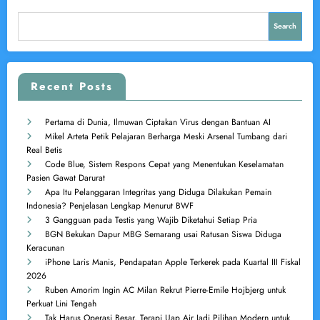
Search
Recent Posts
Pertama di Dunia, Ilmuwan Ciptakan Virus dengan Bantuan AI
Mikel Arteta Petik Pelajaran Berharga Meski Arsenal Tumbang dari
Real Betis
Code Blue, Sistem Respons Cepat yang Menentukan Keselamatan
Pasien Gawat Darurat
Apa Itu Pelanggaran Integritas yang Diduga Dilakukan Pemain
Indonesia? Penjelasan Lengkap Menurut BWF
3 Gangguan pada Testis yang Wajib Diketahui Setiap Pria
BGN Bekukan Dapur MBG Semarang usai Ratusan Siswa Diduga
Keracunan
iPhone Laris Manis, Pendapatan Apple Terkerek pada Kuartal III Fiskal
2026
Ruben Amorim Ingin AC Milan Rekrut Pierre-Emile Hojbjerg untuk
Perkuat Lini Tengah
Tak Harus Operasi Besar, Terapi Uap Air Jadi Pilihan Modern untuk