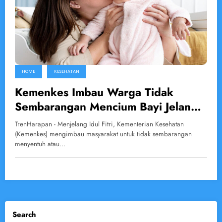
HOME
KESEHATAN
Kemenkes Imbau Warga Tidak
Sembarangan Mencium Bayi Jelang
Lebaran untuk Cegah Penularan
TrenHarapan - Menjelang Idul Fitri, Kementerian Kesehatan
Penyakit
(Kemenkes) mengimbau masyarakat untuk tidak sembarangan
menyentuh atau…
Search