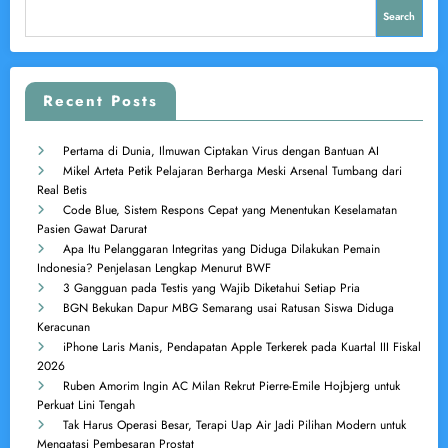
Search
Recent Posts
Pertama di Dunia, Ilmuwan Ciptakan Virus dengan Bantuan AI
Mikel Arteta Petik Pelajaran Berharga Meski Arsenal Tumbang dari
Real Betis
Code Blue, Sistem Respons Cepat yang Menentukan Keselamatan
Pasien Gawat Darurat
Apa Itu Pelanggaran Integritas yang Diduga Dilakukan Pemain
Indonesia? Penjelasan Lengkap Menurut BWF
3 Gangguan pada Testis yang Wajib Diketahui Setiap Pria
BGN Bekukan Dapur MBG Semarang usai Ratusan Siswa Diduga
Keracunan
iPhone Laris Manis, Pendapatan Apple Terkerek pada Kuartal III Fiskal
2026
Ruben Amorim Ingin AC Milan Rekrut Pierre-Emile Hojbjerg untuk
Perkuat Lini Tengah
Tak Harus Operasi Besar, Terapi Uap Air Jadi Pilihan Modern untuk
Mengatasi Pembesaran Prostat