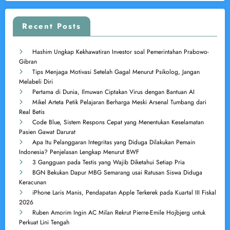
Recent Posts
Hashim Ungkap Kekhawatiran Investor soal Pemerintahan Prabowo-
Gibran
Tips Menjaga Motivasi Setelah Gagal Menurut Psikolog, Jangan
Melabeli Diri
Pertama di Dunia, Ilmuwan Ciptakan Virus dengan Bantuan AI
Mikel Arteta Petik Pelajaran Berharga Meski Arsenal Tumbang dari
Real Betis
Code Blue, Sistem Respons Cepat yang Menentukan Keselamatan
Pasien Gawat Darurat
Apa Itu Pelanggaran Integritas yang Diduga Dilakukan Pemain
Indonesia? Penjelasan Lengkap Menurut BWF
3 Gangguan pada Testis yang Wajib Diketahui Setiap Pria
BGN Bekukan Dapur MBG Semarang usai Ratusan Siswa Diduga
Keracunan
iPhone Laris Manis, Pendapatan Apple Terkerek pada Kuartal III Fiskal
2026
Ruben Amorim Ingin AC Milan Rekrut Pierre-Emile Hojbjerg untuk
Perkuat Lini Tengah