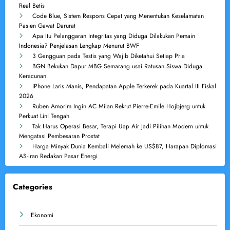
Real Betis
Code Blue, Sistem Respons Cepat yang Menentukan Keselamatan
Pasien Gawat Darurat
Apa Itu Pelanggaran Integritas yang Diduga Dilakukan Pemain
Indonesia? Penjelasan Lengkap Menurut BWF
3 Gangguan pada Testis yang Wajib Diketahui Setiap Pria
BGN Bekukan Dapur MBG Semarang usai Ratusan Siswa Diduga
Keracunan
iPhone Laris Manis, Pendapatan Apple Terkerek pada Kuartal III Fiskal
2026
Ruben Amorim Ingin AC Milan Rekrut Pierre-Emile Hojbjerg untuk
Perkuat Lini Tengah
Tak Harus Operasi Besar, Terapi Uap Air Jadi Pilihan Modern untuk
Mengatasi Pembesaran Prostat
Harga Minyak Dunia Kembali Melemah ke US$87, Harapan Diplomasi
AS-Iran Redakan Pasar Energi
Categories
Ekonomi