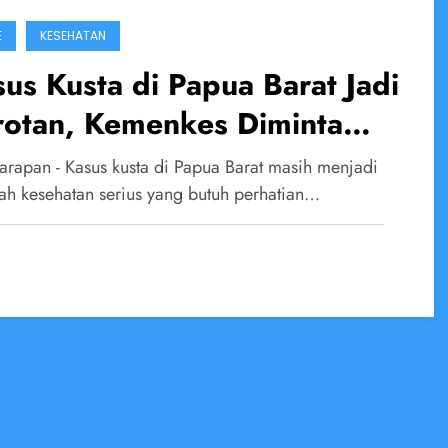
E
KESEHATAN
us Kusta di Papua Barat Jadi
rotan, Kemenkes Diminta
tuk Tim Investigasi
arapan - Kasus kusta di Papua Barat masih menjadi
ah kesehatan serius yang butuh perhatian…