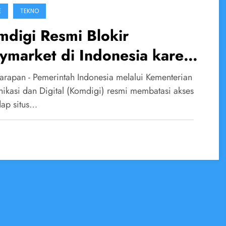
E
TEKNO
digi Resmi Blokir
ymarket di Indonesia karena
uga Judi Online Berbasis
arapan - Pemerintah Indonesia melalui Kementerian
pto
ikasi dan Digital (Komdigi) resmi membatasi akses
dap situs…