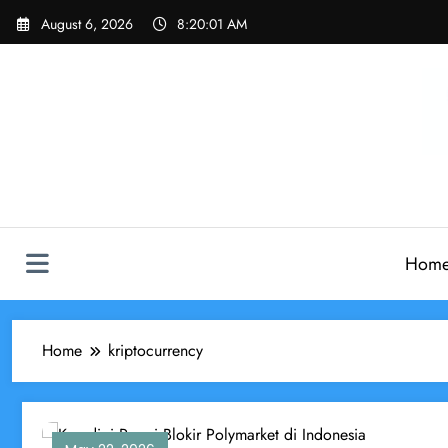
Skip
August 6, 2026
8:20:01 AM
to
content
Hom
Home
kriptocurrency