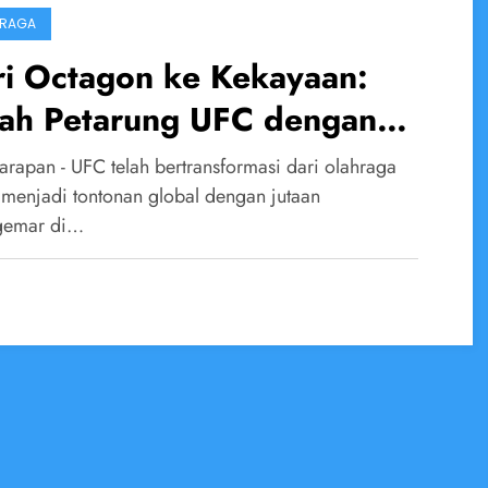
HRAGA
ri Octagon ke Kekayaan:
sah Petarung UFC dengan
aran Tertinggi Sepanjang
arapan - UFC telah bertransformasi dari olahraga
sa
 menjadi tontonan global dengan jutaan
gemar di…