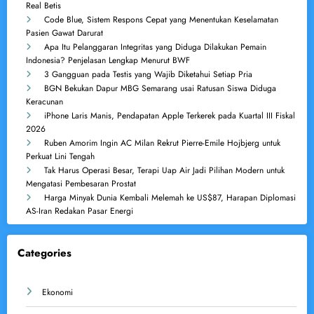
Real Betis
Code Blue, Sistem Respons Cepat yang Menentukan Keselamatan
Pasien Gawat Darurat
Apa Itu Pelanggaran Integritas yang Diduga Dilakukan Pemain
Indonesia? Penjelasan Lengkap Menurut BWF
3 Gangguan pada Testis yang Wajib Diketahui Setiap Pria
BGN Bekukan Dapur MBG Semarang usai Ratusan Siswa Diduga
Keracunan
iPhone Laris Manis, Pendapatan Apple Terkerek pada Kuartal III Fiskal
2026
Ruben Amorim Ingin AC Milan Rekrut Pierre-Emile Hojbjerg untuk
Perkuat Lini Tengah
Tak Harus Operasi Besar, Terapi Uap Air Jadi Pilihan Modern untuk
Mengatasi Pembesaran Prostat
Harga Minyak Dunia Kembali Melemah ke US$87, Harapan Diplomasi
AS-Iran Redakan Pasar Energi
Categories
Ekonomi