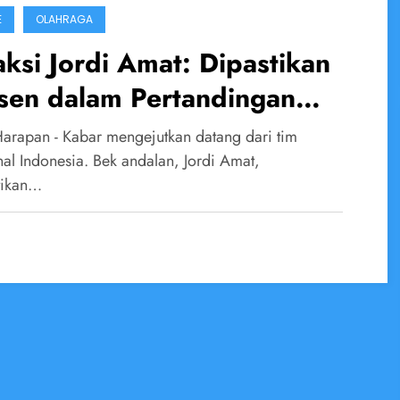
E
OLAHRAGA
ksi Jordi Amat: Dipastikan
sen dalam Pertandingan
donesia VS China
Harapan - Kabar mengejutkan datang dari tim
nal Indonesia. Bek andalan, Jordi Amat,
tikan…