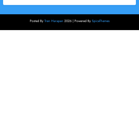
Posted By
Tren Harapan
2026 | Powered By
SpiceThemes