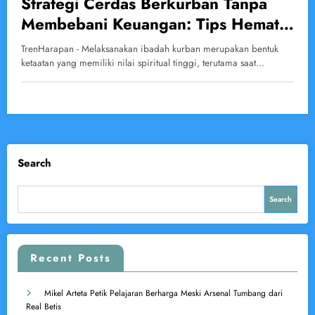
Strategi Cerdas Berkurban Tanpa
Membebani Keuangan: Tips Hemat
Agar Ibadah Tetap Lancar
TrenHarapan - Melaksanakan ibadah kurban merupakan bentuk
ketaatan yang memiliki nilai spiritual tinggi, terutama saat…
Search
Search
Recent Posts
Mikel Arteta Petik Pelajaran Berharga Meski Arsenal Tumbang dari
Real Betis