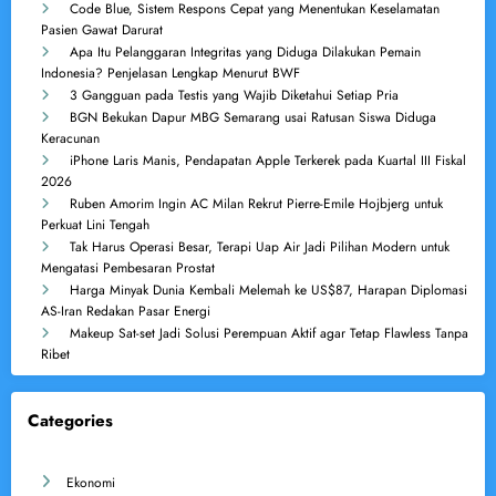
Code Blue, Sistem Respons Cepat yang Menentukan Keselamatan
Pasien Gawat Darurat
Apa Itu Pelanggaran Integritas yang Diduga Dilakukan Pemain
Indonesia? Penjelasan Lengkap Menurut BWF
3 Gangguan pada Testis yang Wajib Diketahui Setiap Pria
BGN Bekukan Dapur MBG Semarang usai Ratusan Siswa Diduga
Keracunan
iPhone Laris Manis, Pendapatan Apple Terkerek pada Kuartal III Fiskal
2026
Ruben Amorim Ingin AC Milan Rekrut Pierre-Emile Hojbjerg untuk
Perkuat Lini Tengah
Tak Harus Operasi Besar, Terapi Uap Air Jadi Pilihan Modern untuk
Mengatasi Pembesaran Prostat
Harga Minyak Dunia Kembali Melemah ke US$87, Harapan Diplomasi
AS-Iran Redakan Pasar Energi
Makeup Sat-set Jadi Solusi Perempuan Aktif agar Tetap Flawless Tanpa
Ribet
Categories
Ekonomi