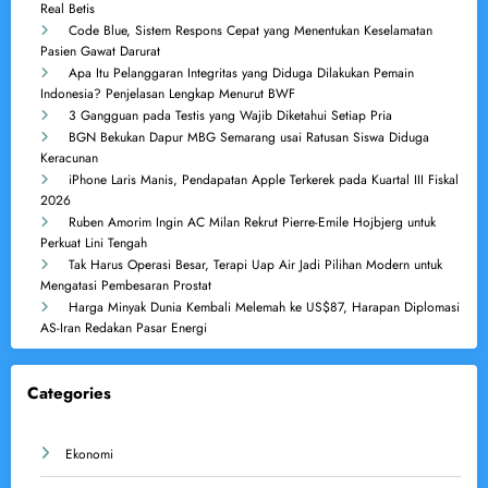
Real Betis
Code Blue, Sistem Respons Cepat yang Menentukan Keselamatan
Pasien Gawat Darurat
Apa Itu Pelanggaran Integritas yang Diduga Dilakukan Pemain
Indonesia? Penjelasan Lengkap Menurut BWF
3 Gangguan pada Testis yang Wajib Diketahui Setiap Pria
BGN Bekukan Dapur MBG Semarang usai Ratusan Siswa Diduga
Keracunan
iPhone Laris Manis, Pendapatan Apple Terkerek pada Kuartal III Fiskal
2026
Ruben Amorim Ingin AC Milan Rekrut Pierre-Emile Hojbjerg untuk
Perkuat Lini Tengah
Tak Harus Operasi Besar, Terapi Uap Air Jadi Pilihan Modern untuk
Mengatasi Pembesaran Prostat
Harga Minyak Dunia Kembali Melemah ke US$87, Harapan Diplomasi
AS-Iran Redakan Pasar Energi
Categories
Ekonomi