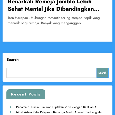
Benarkah Remeja Jomblo Lebih
Sehat Mental Jika Dibandingkan
dengan Orang Berpacaran?
Tren Harapan - Hubungan romantis sering menjadi topik yang
menarik bagi remaja. Banyak yang menganggap…
Search
Search
Recent Posts
Pertama di Dunia, Ilmuwan Ciptakan Virus dengan Bantuan AI
Mikel Arteta Petik Pelajaran Berharga Meski Arsenal Tumbang dari