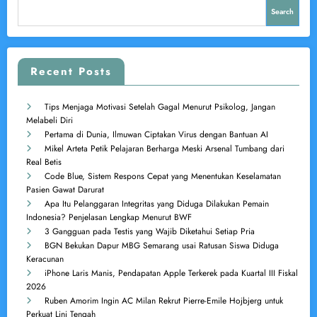
Search
Recent Posts
Tips Menjaga Motivasi Setelah Gagal Menurut Psikolog, Jangan
Melabeli Diri
Pertama di Dunia, Ilmuwan Ciptakan Virus dengan Bantuan AI
Mikel Arteta Petik Pelajaran Berharga Meski Arsenal Tumbang dari
Real Betis
Code Blue, Sistem Respons Cepat yang Menentukan Keselamatan
Pasien Gawat Darurat
Apa Itu Pelanggaran Integritas yang Diduga Dilakukan Pemain
Indonesia? Penjelasan Lengkap Menurut BWF
3 Gangguan pada Testis yang Wajib Diketahui Setiap Pria
BGN Bekukan Dapur MBG Semarang usai Ratusan Siswa Diduga
Keracunan
iPhone Laris Manis, Pendapatan Apple Terkerek pada Kuartal III Fiskal
2026
Ruben Amorim Ingin AC Milan Rekrut Pierre-Emile Hojbjerg untuk
Perkuat Lini Tengah