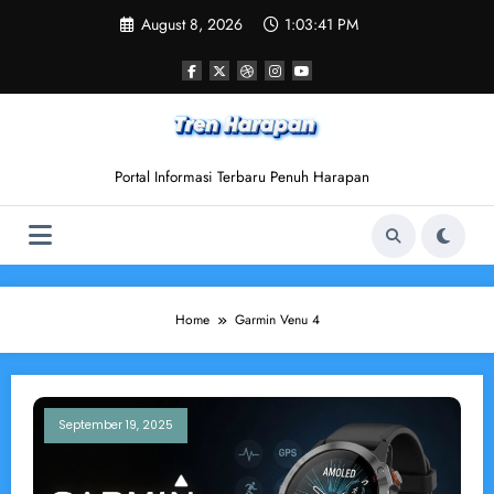
Skip
August 8, 2026
1:03:41 PM
to
content
Portal Informasi Terbaru Penuh Harapan
Home
Garmin Venu 4
September 19, 2025