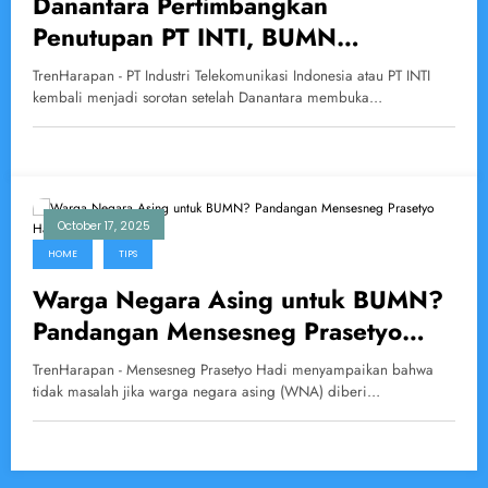
Danantara Pertimbangkan
Penutupan PT INTI, BUMN
Telekomunikasi yang Pernah Berjaya
TrenHarapan - PT Industri Telekomunikasi Indonesia atau PT INTI
kembali menjadi sorotan setelah Danantara membuka…
October 17, 2025
HOME
TIPS
Warga Negara Asing untuk BUMN?
Pandangan Mensesneg Prasetyo
Hadi
TrenHarapan - Mensesneg Prasetyo Hadi menyampaikan bahwa
tidak masalah jika warga negara asing (WNA) diberi…