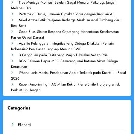
Tips Menjaga Motivasi Setelah Gagal Menurut Psikolog, Jangan
Melabeli Diri
Pertama di Dunia, Ilmuwan Ciptakan Virus dengan Bantuan AI
Mikel Arteta Petik Pelajaran Berharga Meski Arsenal Tumbang dari
Real Betis
Code Blue, Sistem Respons Cepat yang Menentukan Keselamatan
Pasien Gawat Darurat
Apa Itu Pelanggaran Integritas yang Diduga Dilakukan Pemain
Indonesia? Penjelasan Lengkap Menurut BWF
3 Gangguan pada Testis yang Wajib Diketahui Setiap Pria
BGN Bekukan Dapur MBG Semarang usai Ratusan Siswa Diduga
Keracunan
iPhone Laris Manis, Pendapatan Apple Terkerek pada Kuartal III Fiskal
2026
Ruben Amorim Ingin AC Milan Rekrut Pierre-Emile Hojbjerg untuk
Perkuat Lini Tengah
Categories
Ekonomi