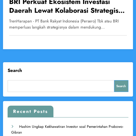
BRI Perkuat Ekosistem Investasi
Daerah Lewat Kolaborasi Strategis
dengan BP Batam, BKPM, dan
TrenHarapan - PT Bank Rakyat Indonesia (Persero) Tbk atau BRI
KemenUMKM
memperluas langkah strategisnya dalam mendukung…
Search
Search
Recent Posts
Hashim Ungkap Kekhawatiran Investor soal Pemerintahan Prabowo-
Gibran