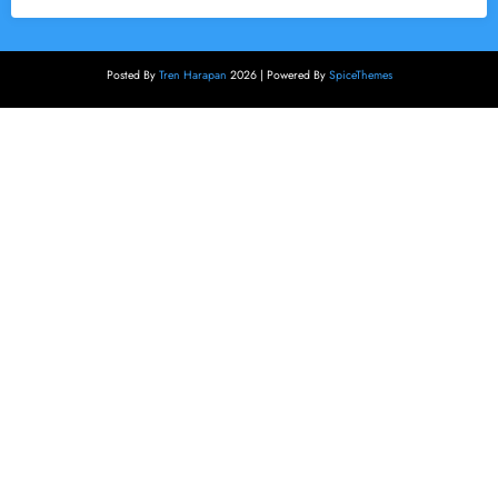
Posted By
Tren Harapan
2026 | Powered By
SpiceThemes