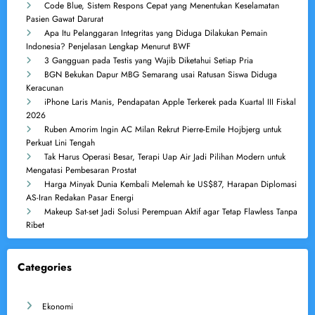
Code Blue, Sistem Respons Cepat yang Menentukan Keselamatan
Pasien Gawat Darurat
Apa Itu Pelanggaran Integritas yang Diduga Dilakukan Pemain
Indonesia? Penjelasan Lengkap Menurut BWF
3 Gangguan pada Testis yang Wajib Diketahui Setiap Pria
BGN Bekukan Dapur MBG Semarang usai Ratusan Siswa Diduga
Keracunan
iPhone Laris Manis, Pendapatan Apple Terkerek pada Kuartal III Fiskal
2026
Ruben Amorim Ingin AC Milan Rekrut Pierre-Emile Hojbjerg untuk
Perkuat Lini Tengah
Tak Harus Operasi Besar, Terapi Uap Air Jadi Pilihan Modern untuk
Mengatasi Pembesaran Prostat
Harga Minyak Dunia Kembali Melemah ke US$87, Harapan Diplomasi
AS-Iran Redakan Pasar Energi
Makeup Sat-set Jadi Solusi Perempuan Aktif agar Tetap Flawless Tanpa
Ribet
Categories
Ekonomi