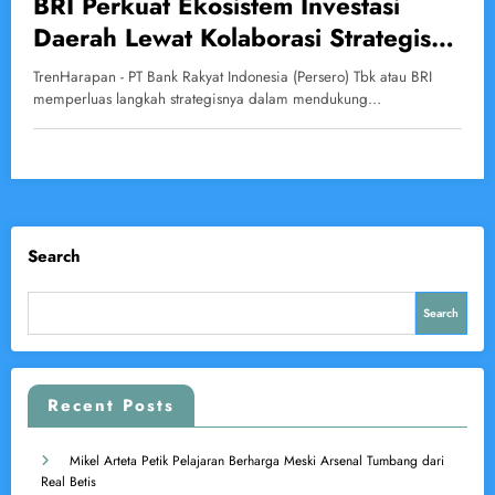
BRI Perkuat Ekosistem Investasi
Daerah Lewat Kolaborasi Strategis
dengan BP Batam, BKPM, dan
TrenHarapan - PT Bank Rakyat Indonesia (Persero) Tbk atau BRI
KemenUMKM
memperluas langkah strategisnya dalam mendukung…
Search
Search
Recent Posts
Mikel Arteta Petik Pelajaran Berharga Meski Arsenal Tumbang dari
Real Betis