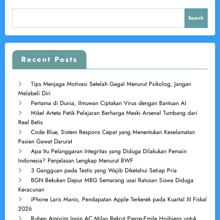
Search
Recent Posts
Tips Menjaga Motivasi Setelah Gagal Menurut Psikolog, Jangan
Melabeli Diri
Pertama di Dunia, Ilmuwan Ciptakan Virus dengan Bantuan AI
Mikel Arteta Petik Pelajaran Berharga Meski Arsenal Tumbang dari
Real Betis
Code Blue, Sistem Respons Cepat yang Menentukan Keselamatan
Pasien Gawat Darurat
Apa Itu Pelanggaran Integritas yang Diduga Dilakukan Pemain
Indonesia? Penjelasan Lengkap Menurut BWF
3 Gangguan pada Testis yang Wajib Diketahui Setiap Pria
BGN Bekukan Dapur MBG Semarang usai Ratusan Siswa Diduga
Keracunan
iPhone Laris Manis, Pendapatan Apple Terkerek pada Kuartal III Fiskal
2026
Ruben Amorim Ingin AC Milan Rekrut Pierre-Emile Hojbjerg untuk