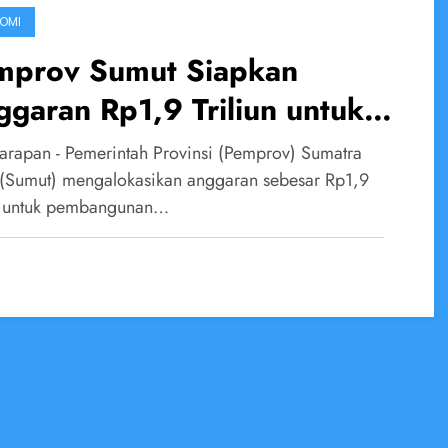
OMI
mprov Sumut Siapkan
garan Rp1,9 Triliun untuk
rastruktur 2026
arapan - Pemerintah Provinsi (Pemprov) Sumatra
 (Sumut) mengalokasikan anggaran sebesar Rp1,9
un untuk pembangunan…