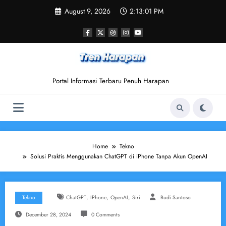
Skip
August 9, 2026
2:13:02 PM
to
content
Portal Informasi Terbaru Penuh Harapan
Home
Tekno
Solusi Praktis Menggunakan ChatGPT di iPhone Tanpa Akun OpenAI
,
,
,
Tekno
ChatGPT
IPhone
OpenAI
Siri
Budi Santoso
December 28, 2024
0 Comments