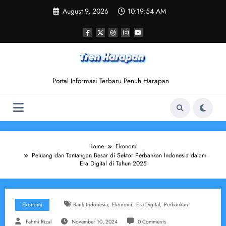
Skip
August 9, 2026
10:19:55 AM
to
content
Portal Informasi Terbaru Penuh Harapan
Home
Ekonomi
Peluang dan Tantangan Besar di Sektor Perbankan Indonesia dalam
Era Digital di Tahun 2025
,
,
,
Ekonomi
Bank Indonesia
Ekonomi
Era Digital
Perbankan
Fahmi Rizal
November 10, 2024
0 Comments