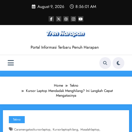
Skip
August 9, 2026
8:56:02 AM
to
content
Portal Informasi Terbaru Penuh Harapan
Home
Tekno
Kursor Laptop Mendadak Menghilang? Ini Langkah Cepat
Mengatasinya
Tekno
,
,
,
Caramengatasikursorlaptop
Kursorlaptophilang
Masalahlaptop