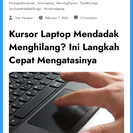
,
,
,
,
Perangkatkomputer
Solusilaptop
Teknologiharian
Tipsteknologi
,
Touchpadtidakberfungsi
Windowslaptop
Tren Harapan
February 7, 2026
0 Comments
Kursor Laptop Mendadak
Menghilang? Ini Langkah
Cepat Mengatasinya