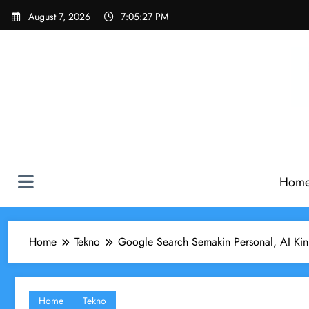
Skip
August 7, 2026
7:05:28 PM
to
content
Hom
Home
Tekno
Google Search Semakin Personal, AI Ki
Home
Tekno