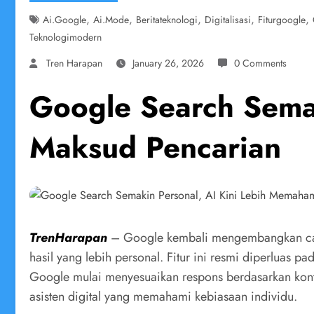
,
,
,
,
,
Ai.google
Ai.mode
Beritateknologi
Digitalisasi
Fiturgoogle
Teknologimodern
Tren Harapan
January 26, 2026
0 Comments
Google Search Sema
Maksud Pencarian
TrenHarapan
– Google kembali mengembangkan cara 
hasil yang lebih personal. Fitur ini resmi diperluas 
Google mulai menyesuaikan respons berdasarkan konte
asisten digital yang memahami kebiasaan individu.