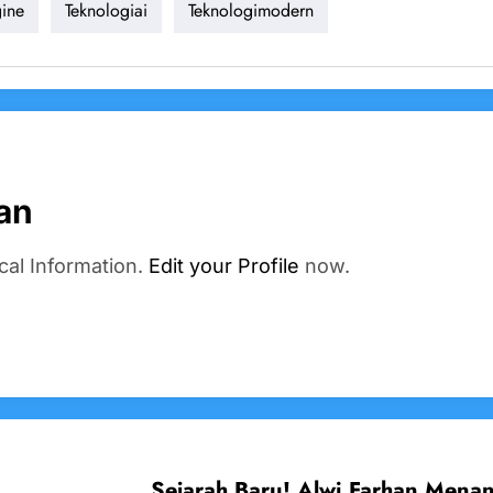
ine
Teknologiai
Teknologimodern
an
cal Information.
Edit your Profile
now.
Sejarah Baru! Alwi Farhan Menan