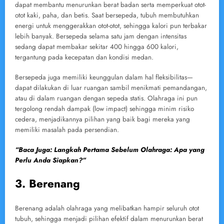
dapat membantu menurunkan berat badan serta memperkuat otot-
otot kaki, paha, dan betis. Saat bersepeda, tubuh membutuhkan
energi untuk menggerakkan otot-otot, sehingga kalori pun terbakar
lebih banyak. Bersepeda selama satu jam dengan intensitas
sedang dapat membakar sekitar 400 hingga 600 kalori,
tergantung pada kecepatan dan kondisi medan.
Bersepeda juga memiliki keunggulan dalam hal fleksibilitas—
dapat dilakukan di luar ruangan sambil menikmati pemandangan,
atau di dalam ruangan dengan sepeda statis. Olahraga ini pun
tergolong rendah dampak (low impact) sehingga minim risiko
cedera, menjadikannya pilihan yang baik bagi mereka yang
memiliki masalah pada persendian.
“Baca Juga: Langkah Pertama Sebelum Olahraga: Apa yang
Perlu Anda Siapkan?”
3. Berenang
Berenang adalah olahraga yang melibatkan hampir seluruh otot
tubuh, sehingga menjadi pilihan efektif dalam menurunkan berat