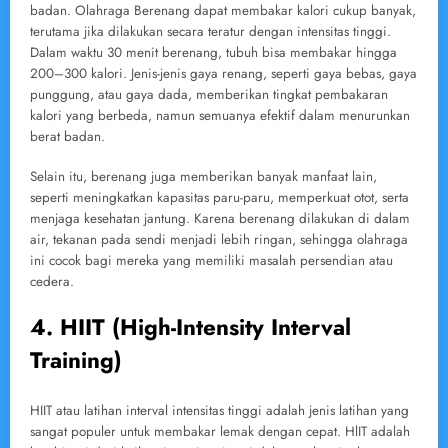
badan. Olahraga Berenang dapat membakar kalori cukup banyak,
terutama jika dilakukan secara teratur dengan intensitas tinggi.
Dalam waktu 30 menit berenang, tubuh bisa membakar hingga
200–300 kalori. Jenis-jenis gaya renang, seperti gaya bebas, gaya
punggung, atau gaya dada, memberikan tingkat pembakaran
kalori yang berbeda, namun semuanya efektif dalam menurunkan
berat badan.
Selain itu, berenang juga memberikan banyak manfaat lain,
seperti meningkatkan kapasitas paru-paru, memperkuat otot, serta
menjaga kesehatan jantung. Karena berenang dilakukan di dalam
air, tekanan pada sendi menjadi lebih ringan, sehingga olahraga
ini cocok bagi mereka yang memiliki masalah persendian atau
cedera.
4. HIIT (High-Intensity Interval
Training)
HIIT atau latihan interval intensitas tinggi adalah jenis latihan yang
sangat populer untuk membakar lemak dengan cepat. HlIT adalah