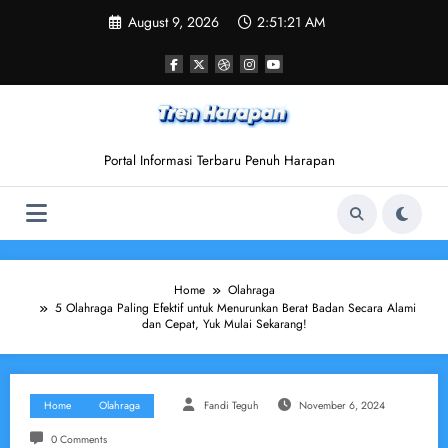
Skip
August 9, 2026
2:51:22 AM
to
content
Portal Informasi Terbaru Penuh Harapan
Home
Olahraga
5 Olahraga Paling Efektif untuk Menurunkan Berat Badan Secara Alami
dan Cepat, Yuk Mulai Sekarang!
Home
Olahraga
Fandi Teguh
November 6, 2024
0 Comments