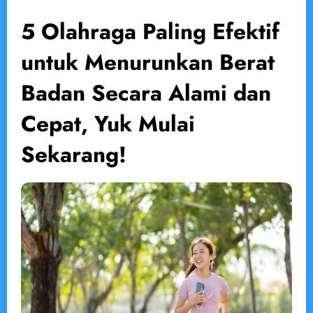
5 Olahraga Paling Efektif
untuk Menurunkan Berat
Badan Secara Alami dan
Cepat, Yuk Mulai
Sekarang!