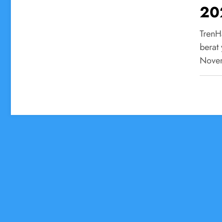
202
Mi
TrenH
berat
Nove