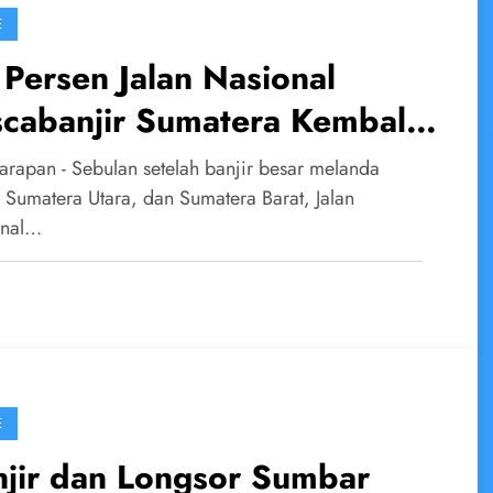
E
Persen Jalan Nasional
cabanjir Sumatera Kembali
fungsi, Harapan Mulai
arapan - Sebulan setelah banjir besar melanda
rhubung Lagi
 Sumatera Utara, dan Sumatera Barat, Jalan
onal…
E
njir dan Longsor Sumbar