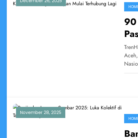
December 26, 2025
HOM
90 
Pas
Ber
TrenH
Te
Aceh,
Nasi
November 28, 2025
HOM
Ba