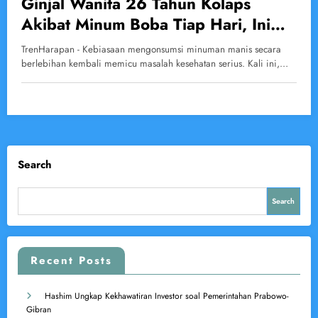
Ginjal Wanita 26 Tahun Kolaps
Akibat Minum Boba Tiap Hari, Ini
Bahaya yang Mengintai
TrenHarapan - Kebiasaan mengonsumsi minuman manis secara
berlebihan kembali memicu masalah kesehatan serius. Kali ini,…
Search
Search
Recent Posts
Hashim Ungkap Kekhawatiran Investor soal Pemerintahan Prabowo-
Gibran