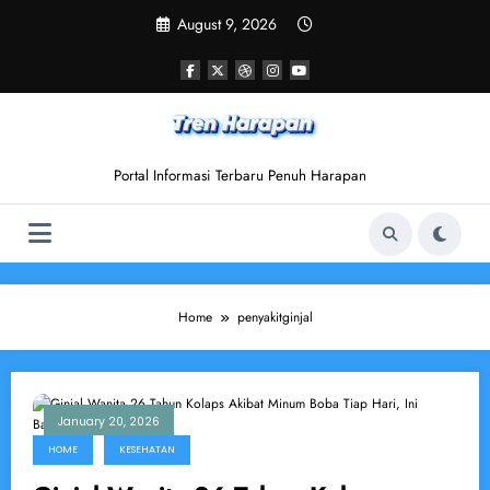
Skip
August 9, 2026
to
content
Portal Informasi Terbaru Penuh Harapan
Home
penyakitginjal
January 20, 2026
HOME
KESEHATAN