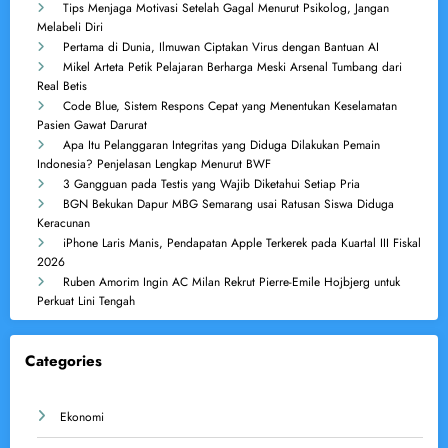
Tips Menjaga Motivasi Setelah Gagal Menurut Psikolog, Jangan
Melabeli Diri
Pertama di Dunia, Ilmuwan Ciptakan Virus dengan Bantuan AI
Mikel Arteta Petik Pelajaran Berharga Meski Arsenal Tumbang dari
Real Betis
Code Blue, Sistem Respons Cepat yang Menentukan Keselamatan
Pasien Gawat Darurat
Apa Itu Pelanggaran Integritas yang Diduga Dilakukan Pemain
Indonesia? Penjelasan Lengkap Menurut BWF
3 Gangguan pada Testis yang Wajib Diketahui Setiap Pria
BGN Bekukan Dapur MBG Semarang usai Ratusan Siswa Diduga
Keracunan
iPhone Laris Manis, Pendapatan Apple Terkerek pada Kuartal III Fiskal
2026
Ruben Amorim Ingin AC Milan Rekrut Pierre-Emile Hojbjerg untuk
Perkuat Lini Tengah
Categories
Ekonomi