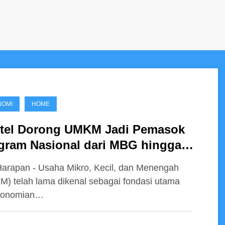
NOMI
HOME
itel Dorong UMKM Jadi Pemasok
gram Nasional dari MBG hingga
olah Rakyat
arapan - Usaha Mikro, Kecil, dan Menengah
) telah lama dikenal sebagai fondasi utama
konomian…