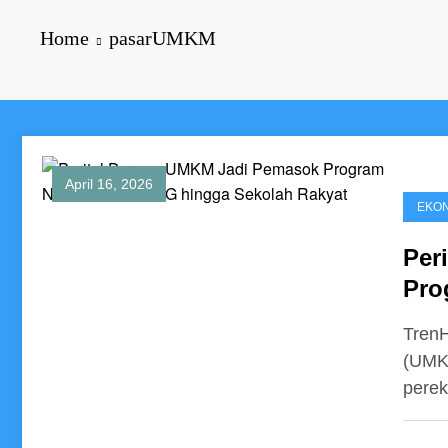
Home
pasarUMKM
April 16, 2026
EKO
Per
Pro
Sek
TrenH
(UMKM
pere