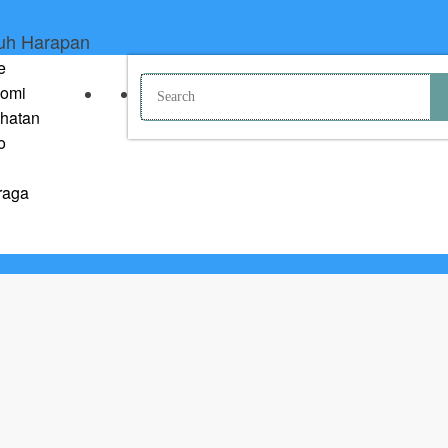
nuh Harapan
e
omi
hatan
o
raga