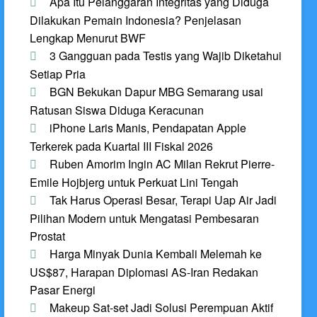
Apa Itu Pelanggaran Integritas yang Diduga
Dilakukan Pemain Indonesia? Penjelasan
Lengkap Menurut BWF
3 Gangguan pada Testis yang Wajib Diketahui
Setiap Pria
BGN Bekukan Dapur MBG Semarang usai
Ratusan Siswa Diduga Keracunan
iPhone Laris Manis, Pendapatan Apple
Terkerek pada Kuartal III Fiskal 2026
Ruben Amorim Ingin AC Milan Rekrut Pierre-
Emile Hojbjerg untuk Perkuat Lini Tengah
Tak Harus Operasi Besar, Terapi Uap Air Jadi
Pilihan Modern untuk Mengatasi Pembesaran
Prostat
Harga Minyak Dunia Kembali Melemah ke
US$87, Harapan Diplomasi AS-Iran Redakan
Pasar Energi
Makeup Sat-set Jadi Solusi Perempuan Aktif