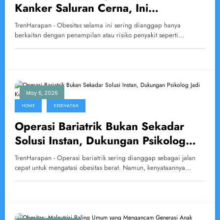
Kanker Saluran Cerna, Ini
Penjelasannya
TrenHarapan - Obesitas selama ini sering dianggap hanya
berkaitan dengan penampilan atau risiko penyakit seperti…
May 6, 2026
HOME
KESEHATAN
Operasi Bariatrik Bukan Sekadar
Solusi Instan, Dukungan Psikolog
Jadi Kunci Keberhasilan
TrenHarapan - Operasi bariatrik sering dianggap sebagai jalan
cepat untuk mengatasi obesitas berat. Namun, kenyataannya…