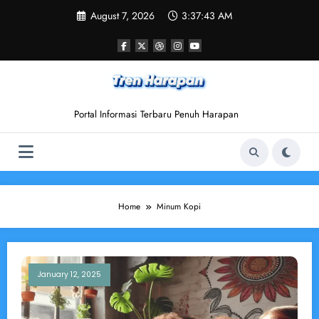
Skip
August 7, 2026
3:37:43 AM
to
content
Portal Informasi Terbaru Penuh Harapan
Home
Minum Kopi
January 12, 2025