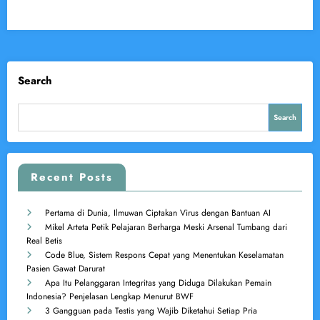
Search
Search
Recent Posts
Pertama di Dunia, Ilmuwan Ciptakan Virus dengan Bantuan AI
Mikel Arteta Petik Pelajaran Berharga Meski Arsenal Tumbang dari
Real Betis
Code Blue, Sistem Respons Cepat yang Menentukan Keselamatan
Pasien Gawat Darurat
Apa Itu Pelanggaran Integritas yang Diduga Dilakukan Pemain
Indonesia? Penjelasan Lengkap Menurut BWF
3 Gangguan pada Testis yang Wajib Diketahui Setiap Pria