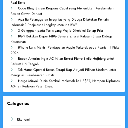
Real Betis
Code Blue, Sistem Respons Cepat yang Menentukan Keselamatan
Pasien Gawat Darurat
Apa Itu Pelanggaran Integritas yang Diduga Dilakukan Pemain
Indonesia? Penjelasan Lengkap Menurut BWF
3 Gangguan pada Testis yang Wajib Diketahui Setiap Pria
BGN Bekukan Dapur MBG Semarang usai Ratusan Siswa Diduga
Keracunan
iPhone Laris Manis, Pendapatan Apple Terkerek pada Kuartal III Fiskal
2026
Ruben Amorim Ingin AC Milan Rekrut Pierre-Emile Hojbjerg untuk
Perkuat Lini Tengah
Tak Harus Operasi Besar, Terapi Uap Air Jadi Pilihan Modern untuk
Mengatasi Pembesaran Prostat
Harga Minyak Dunia Kembali Melemah ke US$87, Harapan Diplomasi
AS-Iran Redakan Pasar Energi
Categories
Ekonomi