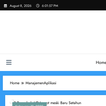
Skip
August 8, 2026
6:01:57 PM
to
content
Hom
Home
ManajemenAplikasi