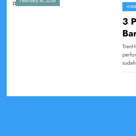
February 16, 2026
HOM
3 
Ba
TrenH
perfo
sudah