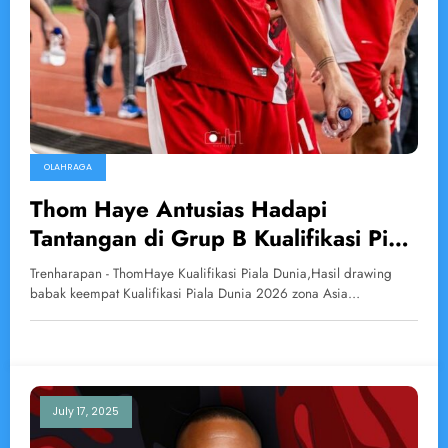
OLAHRAGA
Thom Haye Antusias Hadapi
Tantangan di Grup B Kualifikasi Piala
Dunia 2026
Trenharapan - ThomHaye Kualifikasi Piala Dunia,Hasil drawing
babak keempat Kualifikasi Piala Dunia 2026 zona Asia…
July 17, 2025