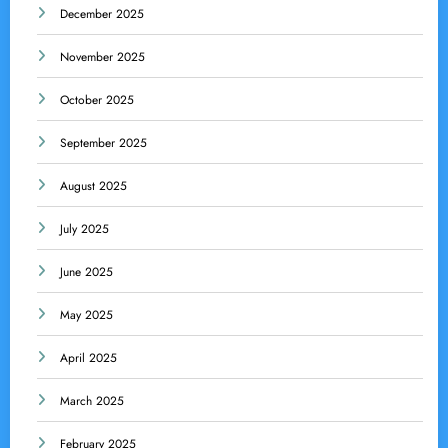
December 2025
November 2025
October 2025
September 2025
August 2025
July 2025
June 2025
May 2025
April 2025
March 2025
February 2025