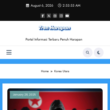
Skip
August 6, 2026
2:53:53 AM
to
content
Portal Informasi Terbaru Penuh Harapan
Home
Korea Utara
January 28, 2025