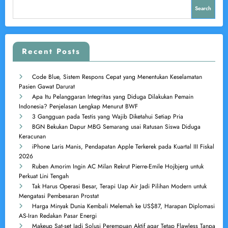
Search
Recent Posts
Code Blue, Sistem Respons Cepat yang Menentukan Keselamatan
Pasien Gawat Darurat
Apa Itu Pelanggaran Integritas yang Diduga Dilakukan Pemain
Indonesia? Penjelasan Lengkap Menurut BWF
3 Gangguan pada Testis yang Wajib Diketahui Setiap Pria
BGN Bekukan Dapur MBG Semarang usai Ratusan Siswa Diduga
Keracunan
iPhone Laris Manis, Pendapatan Apple Terkerek pada Kuartal III Fiskal
2026
Ruben Amorim Ingin AC Milan Rekrut Pierre-Emile Hojbjerg untuk
Perkuat Lini Tengah
Tak Harus Operasi Besar, Terapi Uap Air Jadi Pilihan Modern untuk
Mengatasi Pembesaran Prostat
Harga Minyak Dunia Kembali Melemah ke US$87, Harapan Diplomasi
AS-Iran Redakan Pasar Energi
Makeup Sat-set Jadi Solusi Perempuan Aktif agar Tetap Flawless Tanpa