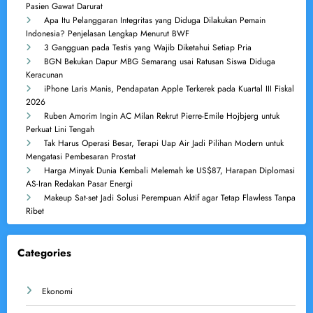
Pasien Gawat Darurat
Apa Itu Pelanggaran Integritas yang Diduga Dilakukan Pemain
Indonesia? Penjelasan Lengkap Menurut BWF
3 Gangguan pada Testis yang Wajib Diketahui Setiap Pria
BGN Bekukan Dapur MBG Semarang usai Ratusan Siswa Diduga
Keracunan
iPhone Laris Manis, Pendapatan Apple Terkerek pada Kuartal III Fiskal
2026
Ruben Amorim Ingin AC Milan Rekrut Pierre-Emile Hojbjerg untuk
Perkuat Lini Tengah
Tak Harus Operasi Besar, Terapi Uap Air Jadi Pilihan Modern untuk
Mengatasi Pembesaran Prostat
Harga Minyak Dunia Kembali Melemah ke US$87, Harapan Diplomasi
AS-Iran Redakan Pasar Energi
Makeup Sat-set Jadi Solusi Perempuan Aktif agar Tetap Flawless Tanpa
Ribet
Categories
Ekonomi