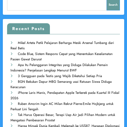
Search
Recent Posts
Mikel Arteta Petik Pelajaran Berharga Meski Arsenal Tumbang dari
Real Betis
Code Blue, Sistem Respons Cepat yang Menentukan Keselamatan
Pasien Gawat Darurat
Apa Itu Pelanggaran Integritas yang Diduga Dilakukan Pemain
Indonesia? Penjelasan Lengkap Menurut BWF
3 Gangguan pada Testis yang Wajib Diketahui Setiap Pria
BGN Bekukan Dapur MBG Semarang usai Ratusan Siswa Diduga
Keracunan
iPhone Laris Manis, Pendapatan Apple Terkerek pada Kuartal III Fiskal
2026
Ruben Amorim Ingin AC Milan Rekrut Pierre-Emile Hojbjerg untuk
Perkuat Lini Tengah
Tak Harus Operasi Besar, Terapi Uap Air Jadi Pilihan Modern untuk
Mengatasi Pembesaran Prostat
Harga Minyak Dunia Kembali Melemah ke US$87, Harapan Diplomasi