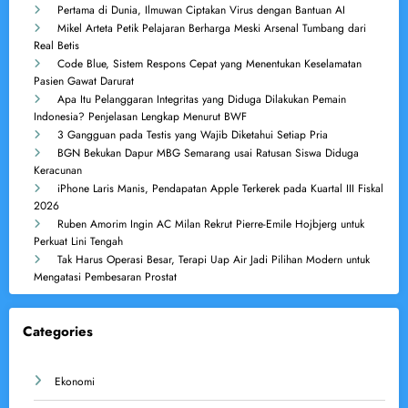
Pertama di Dunia, Ilmuwan Ciptakan Virus dengan Bantuan AI
Mikel Arteta Petik Pelajaran Berharga Meski Arsenal Tumbang dari
Real Betis
Code Blue, Sistem Respons Cepat yang Menentukan Keselamatan
Pasien Gawat Darurat
Apa Itu Pelanggaran Integritas yang Diduga Dilakukan Pemain
Indonesia? Penjelasan Lengkap Menurut BWF
3 Gangguan pada Testis yang Wajib Diketahui Setiap Pria
BGN Bekukan Dapur MBG Semarang usai Ratusan Siswa Diduga
Keracunan
iPhone Laris Manis, Pendapatan Apple Terkerek pada Kuartal III Fiskal
2026
Ruben Amorim Ingin AC Milan Rekrut Pierre-Emile Hojbjerg untuk
Perkuat Lini Tengah
Tak Harus Operasi Besar, Terapi Uap Air Jadi Pilihan Modern untuk
Mengatasi Pembesaran Prostat
Categories
Ekonomi