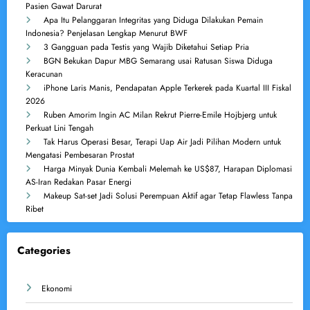
Pasien Gawat Darurat
Apa Itu Pelanggaran Integritas yang Diduga Dilakukan Pemain
Indonesia? Penjelasan Lengkap Menurut BWF
3 Gangguan pada Testis yang Wajib Diketahui Setiap Pria
BGN Bekukan Dapur MBG Semarang usai Ratusan Siswa Diduga
Keracunan
iPhone Laris Manis, Pendapatan Apple Terkerek pada Kuartal III Fiskal
2026
Ruben Amorim Ingin AC Milan Rekrut Pierre-Emile Hojbjerg untuk
Perkuat Lini Tengah
Tak Harus Operasi Besar, Terapi Uap Air Jadi Pilihan Modern untuk
Mengatasi Pembesaran Prostat
Harga Minyak Dunia Kembali Melemah ke US$87, Harapan Diplomasi
AS-Iran Redakan Pasar Energi
Makeup Sat-set Jadi Solusi Perempuan Aktif agar Tetap Flawless Tanpa
Ribet
Categories
Ekonomi