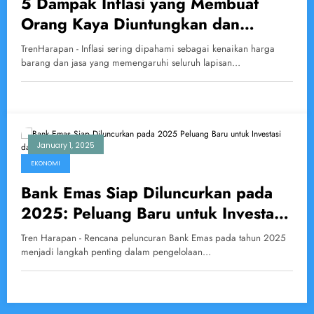
5 Dampak Inflasi yang Membuat
Orang Kaya Diuntungkan dan
Pekerja Semakin Tertekan
TrenHarapan - Inflasi sering dipahami sebagai kenaikan harga
barang dan jasa yang memengaruhi seluruh lapisan…
January 1, 2025
EKONOMI
Bank Emas Siap Diluncurkan pada
2025: Peluang Baru untuk Investasi
dan Keamanan Aset
Tren Harapan - Rencana peluncuran Bank Emas pada tahun 2025
menjadi langkah penting dalam pengelolaan…