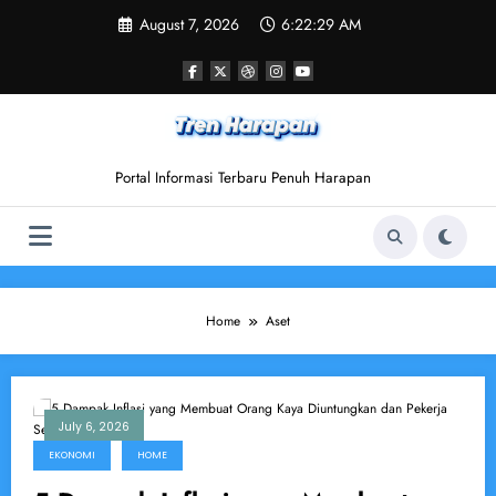
Skip
August 7, 2026
6:22:29 AM
to
content
Portal Informasi Terbaru Penuh Harapan
Home
Aset
July 6, 2026
EKONOMI
HOME