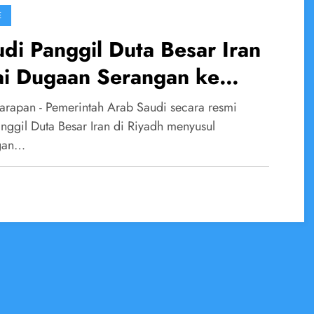
E
di Panggil Duta Besar Iran
ai Dugaan Serangan ke
gara Teluk
arapan - Pemerintah Arab Saudi secara resmi
ggil Duta Besar Iran di Riyadh menyusul
gan…